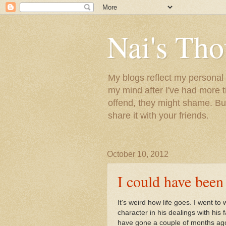
Nai's Tho
My blogs reflect my personal t
my mind after I've had more 
offend, they might shame. But
share it with your friends.
October 10, 2012
I could have bee
It's weird how life goes. I went to
character in his dealings with his 
have gone a couple of months ag