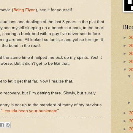
 movie (
Being Flynn
), see it for yourself.
tuations and dealings of the last 3 years in the plot that
Blo
ily see myself sleeping on a bench in a park, in the heart
r, sharing a bunk-bed with a guy I've never see before.
►
2
ring around. All looked so familiar and yet so foreign. It
►
2
d the bend in the road.
►
2
t the same time it helped me pick up my spirits. Yes! It
►
2
rse, But it didn't get to be like that.
▼
2
o let it get that far. Now I realize that.
o recovery, but I' m getting there. Slowly, but surely.
s entry is not up to the standard of many of my previous
 "
I coulda been your bunkmate
"
►
2
►
2
►
2