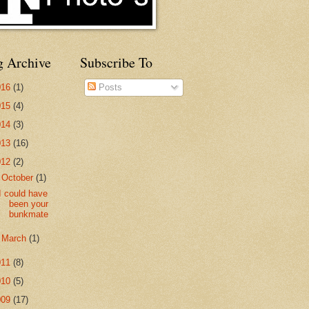
g Archive
Subscribe To
016
(1)
Posts
015
(4)
014
(3)
013
(16)
012
(2)
▼
October
(1)
I could have
been your
bunkmate
►
March
(1)
011
(8)
010
(5)
009
(17)