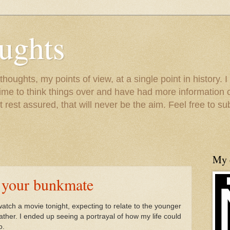
ughts
houghts, my points of view, at a single point in history. I
time to think things over and have had more information 
 rest assured, that will never be the aim. Feel free to s
My o
n your bunkmate
 watch a movie tonight, expecting to relate to the younger
father. I ended up seeing a portrayal of how my life could
o.