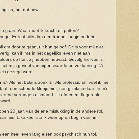
english, but not now.
e gaan. Waar moet ik kracht uit putten?
oogd. Er rest niks dan een troebel laagje onderin.
 om door te gaan, uit hun geloof. Dit is voor mij niet
verig, kan ik me in het dagelijks leven niet aan
 jaloers op hun, zij hebben houvast. Gevolg hiervan is
en uit mijn gevoel van eigen waarde en voldoening. “A
gels gezegd wordt.
 is? Als het balans zoek is? Als professional, voel ik me
ltaat. een schouderklopje hier, een glimlach daar. In m’n
sserend vermogen alsmaar blijft afnemen. Ik geraak
erward.
lopen 20 jaar, van de ene mislukking in de andere rol.
n mis. Elke keer sta ik weer op en begin van nul,
n een heel leven lang eisen ook psychisch hun tol.