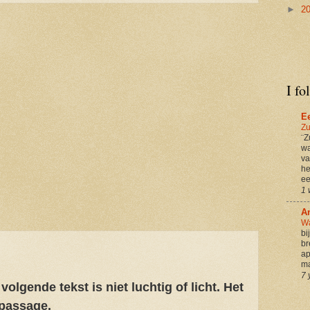
►
2
I fo
E
Zu
¨Z
wa
va
he
ee
1 
A
Wa
bi
br
ap
ma
7 
gende tekst is niet luchtig of licht. Het
 passage.