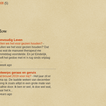
008
(5)
llow
envoudig Leven
llen we het voor gezien houden?
-
ullen we het voor gezien houden?¨Dat
s wat de manueel therapeut me
nmiddag voorstelde. En ja! Eindelijk,
eft het gedoe met m´n rug sinds vrijdag
...
week ago
ntwerps geraas en geruis
t brouwt 2019 voor mij?
-
Het jaar zit er
jna op. De laatste weken van december
eng ik zoals altijd in een grote mate van
athie door. Ik ben er wel, ik doe wel wat,
ar het k...
years ago