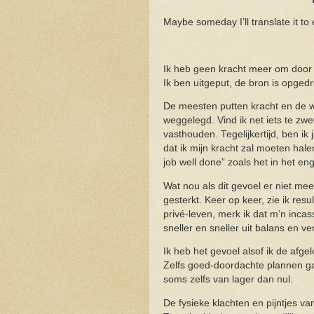
Maybe someday I’ll translate it to 
Ik heb geen kracht meer om door t
Ik ben uitgeput, de bron is opgedr
De meesten putten kracht en de wil
weggelegd. Vind ik net iets te zwe
vasthouden. Tegelijkertijd, ben ik
dat ik mijn kracht zal moeten hal
job well done” zoals het in het en
Wat nou als dit gevoel er niet meer
gesterkt. Keer op keer, zie ik resu
privé-leven, merk ik dat m’n inca
sneller en sneller uit balans en v
Ik heb het gevoel alsof ik de afge
Zelfs goed-doordachte plannen gaa
soms zelfs van lager dan nul.
De fysieke klachten en pijntjes va