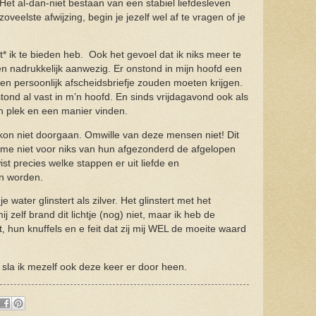
Het al-dan-niet bestaan van een stabiel liefdesleven
veelste afwijzing, begin je jezelf wel af te vragen of je
at* ik te bieden heb. Ook het gevoel dat ik niks meer te
en nadrukkelijk aanwezig. Er onstond in mijn hoofd een
een persoonlijk afscheidsbriefje zouden moeten krijgen.
tond al vast in m’n hoofd. En sinds vrijdagavond ook als
en plek en een manier vinden.
k kon niet doorgaan. Omwille van deze mensen niet! Dit
me niet voor niks van hun afgezonderd de afgelopen
st precies welke stappen er uit liefde en
n worden.
je water glinstert als zilver. Het glinstert met het
 zelf brand dit lichtje (nog) niet, maar ik heb de
, hun knuffels en e feit dat zij mij WEL de moeite waard
sla ik mezelf ook deze keer er door heen.