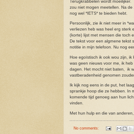
Terugkrabbelen wordt moeilijker. 
zou niet mogen meetellen. Na de zo
nog wel *IETS* te bieden hebt.
Persoonlijk, zie ik niet meer in *w
verliezen heb was heel erg sterk 
(korte) lijst met mensen die toch 
De tekst voor een algmene tekst s
notitie in mijn telefoon. Nu nog e
Hoe egoïstisch ik ook wou zijn, i
was geen nieuws voor me, ik heb 
dagen. Het mocht niet baten, ik wi
vastberadenheid genomen zoude
Ik kijk nog eens in de put, het laag
sprankje hoop die ze hebben. In mij
komende tijd genoeg aan hun licht
vinden.
Met hun hulp en die van anderen, 
No comments: